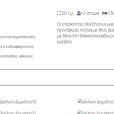
20 τ.μ.
2 άτομα
1 δ
Οι επισκέπτες θα ζήσουν μια
προσφέρει πισίνα με θέα. Δ
με θέα στη θάλασσα καθώς κα
ϊόντα περιποίησης
κρεβάτι.
είο ενδιαφέροντος
 επίπεδης οθόνης