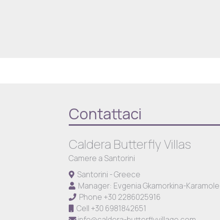
Contattaci
Caldera Butterfly Villas
Camere a Santorini
Santorini - Greece
Manager: Evgenia Gkamorkina-Karamol
Phone
+30 2286025916
Cell
+30 6981842651
info@caldera-butterflyvillage.com